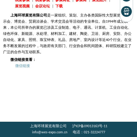
我要参展
|
我要参观
|
参展商证
|
参展商
|
展览图片
|
展览视频
|
会议论坛
|
下载
上海环球展览有限公司
是一家组织、策划、主办各类国际性大型展览会、展
示会、博览会、贸易洽谈会、学术交流会等活动的专业单位。自1994年成立以
来，本公司所举办的展览已涉及工业制造、电子、通讯、计算机、工业自动化、
绿色环保、新能源、水处理、材料加工、建材、陶瓷、卫浴、厨房、安防、办公
自动化、家具、照明、珠宝钟表、礼品、房地产、室内设计等近40个行业。在业
务不断发展的过程中，与政府有关部门、行业协会和民间团体、科研院校建立了
广泛的合作与互动联系。
微信链接查看：
微信链接
上海环球展览有限公司
沪ICP备09013163号-11
info@wes-expo.com.cn
电话：
021-32224777